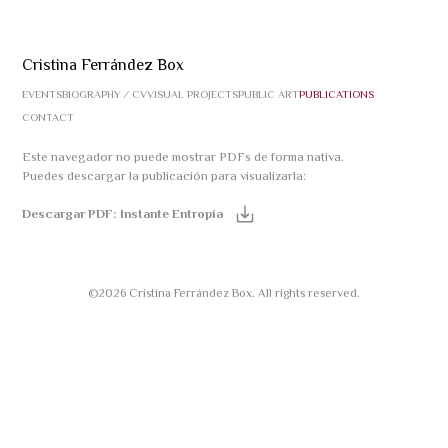
Cristina Ferrández Box
EVENTS
BIOGRAPHY ⁄ CV
VISUAL PROJECTS
PUBLIC ART
PUBLICATIONS
CONTACT
Este navegador no puede mostrar PDFs de forma nativa.
Puedes descargar la publicación para visualizarla:
Descargar PDF: Instante Entropía
©
2026 Cristina Ferrández Box. All rights reserved.